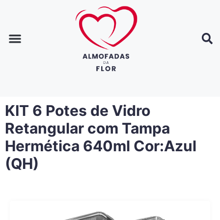
Página inicial
Dicas de decoração
Dicas de casa
KIT 6 Potes de Vidro
Retangular com Tampa
Hermética 640ml Cor:Azul
(QH)