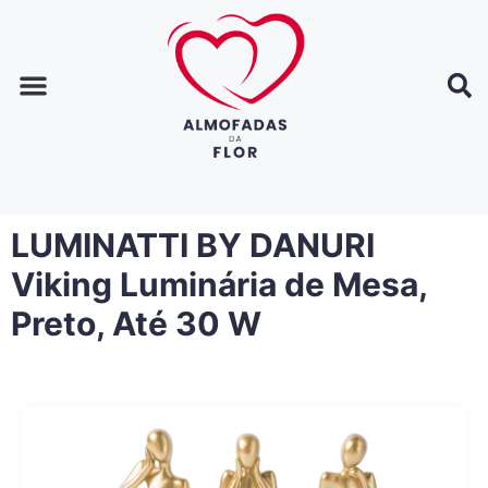
Página inicial
Dicas de decoração
Dicas de casa
LUMINATTI BY DANURI
Viking Luminária de Mesa,
Preto, Até 30 W