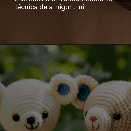
técnica de amigurumi.
Opening
https://wordpress-almofadasdaflor.6hdpbi.easypanel.host/simplismente-amigurumis-wb