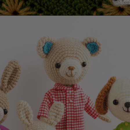
Opening
https://wordpress-almofadasdaflor.6hdpbi.easypanel.host/simplismente-amigurumis-wb