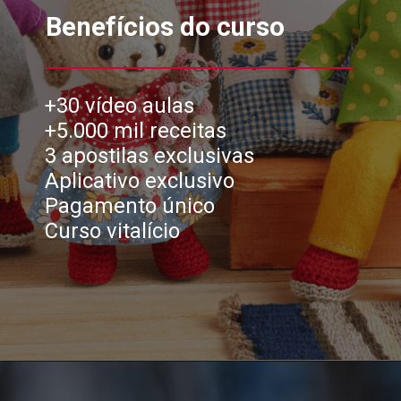
Benefícios do curso
+30 vídeo aulas
+5.000 mil receitas
3 apostilas exclusivas
Aplicativo exclusivo
Pagamento único
Curso vitalício
Opening
https://wordpress-almofadasdaflor.6hdpbi.easypanel.host/simplismente-amigurumis-wb