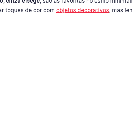
o, cinza e bege
, são as favoritas no estilo minim
nar toques de cor com
objetos decorativos
, mas le