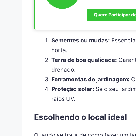
Quero Participar d
Sementes ou mudas:
Essenciai
horta.
Terra de boa qualidade:
Garant
drenado.
Ferramentas de jardinagem:
Co
Proteção solar:
Se o seu jardim
raios UV.
Escolhendo o local ideal
Quando se trata de como fazer um jard