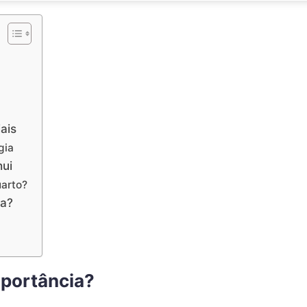
ais
gia
hui
uarto?
ia?
mportância?