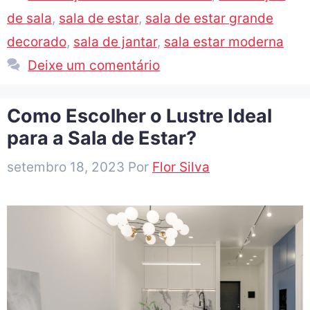
de sala
,
sala de estar
,
sala de estar grande
decorado
,
sala de jantar
,
sala estar moderna
Deixe um comentário
Como Escolher o Lustre Ideal
para a Sala de Estar?
setembro 18, 2023
Por
Flor Silva